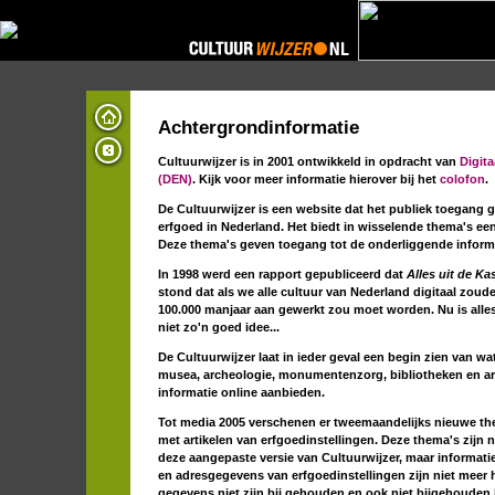
Achtergrondinformatie
Cultuurwijzer is in 2001 ontwikkeld in opdracht van
Digit
(DEN)
. Kijk voor meer informatie hierover bij het
colofon
.
De Cultuurwijzer is een website dat het publiek toegang ge
erfgoed in Nederland. Het biedt in wisselende thema's een
Deze thema's geven toegang tot de onderliggende informa
In 1998 werd een rapport gepubliceerd dat
Alles uit de Ka
stond dat als we alle cultuur van Nederland digitaal zouden
100.000 manjaar aan gewerkt zou moet worden. Nu is alles
niet zo'n goed idee...
De Cultuurwijzer laat in ieder geval een begin zien van wa
musea, archeologie, monumentenzorg, bibliotheken en a
informatie online aanbieden.
Tot media 2005 verschenen er tweemaandelijks nieuwe th
met artikelen van erfgoedinstellingen. Deze thema's zijn 
deze aangepaste versie van Cultuurwijzer, maar informati
en adresgegevens van erfgoedinstellingen zijn niet meer 
gegevens niet zijn bij gehouden en ook niet bijgehoude