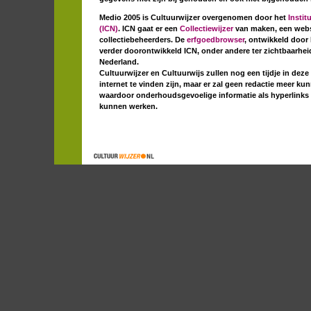
Medio 2005 is Cultuurwijzer overgenomen door het
Instit
(ICN)
. ICN gaat er een
Collectiewijzer
van maken, een webs
collectiebeheerders. De
erfgoedbrowser
, ontwikkeld door
verder doorontwikkeld ICN, onder andere ter zichtbaarheid
Nederland.
Cultuurwijzer en Cultuurwijs zullen nog een tijdje in dez
internet te vinden zijn, maar er zal geen redactie meer ku
waardoor onderhoudsgevoelige informatie als hyperlinks 
kunnen werken.