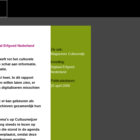
aal Erfgoed Nederland
Zie ook:
Magazines Cultuurwijs
eft tot het culturele
Instelling:
 schat aan informatie.
Digitaal Erfgoed
tie.
Nederland
st
heet. In dit rapport
Publicatiedatum:
 willen laten zien, er
20 april 2006
 digitaliseren misschien
t er kan gebeuren als
rchieven gezamenlijk hun
ema's op Cultuurwijzer
nog steeds te lezen op
e die stond in de agenda
herplaatst, omdat deze
n kunnen worden.